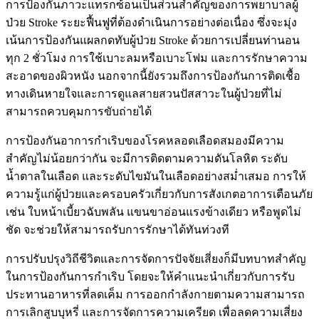
การป้องกันภาวะแทรกซ้อนเป็นส่วนสำคัญของการพยาบาลผู้
ป่วย Stroke ระยะฟื้นฟูที่ต้องดำเนินการอย่างต่อเนื่อง ซึ่งจะมุ่ง
เน้นการป้องกันแผลกดทับผู้ป่วย Stroke ด้วยการเปลี่ยนท่านอน
ทุก 2 ชั่วโมง การใช้เบาะลมหรือเบาะโฟม และการรักษาความ
สะอาดของผิวหนัง นอกจากนี้ยังรวมถึงการป้องกันการติดเชื้อ
ทางเดินหายใจและการดูแลสายสวนปัสสาวะในผู้ป่วยที่ไม่
สามารถควบคุมการขับถ่ายได้
การป้องกันอาการกำเริบของโรคหลอดเลือดสมองมีความ
สำคัญไม่น้อยกว่ากัน จะมีการติดตามความดันโลหิต ระดับ
น้ำตาลในเลือด และระดับไขมันในเลือดอย่างสม่ำเสมอ การให้
ความรู้แก่ผู้ป่วยและครอบครัวเกี่ยวกับการสังเกตอาการเตือนภัย
เช่น ใบหน้าเบี้ยวฉับพลัน แขนขาอ่อนแรงข้างเดียว หรือพูดไม่
ชัด จะช่วยให้สามารถรับการรักษาได้ทันท่วงที
การปรับปรุงวิถีชีวิตและการจัดการปัจจัยเสี่ยงก็มีบทบาทสำคัญ
ในการป้องกันการกำเริบ โดยจะให้คำแนะนำเกี่ยวกับการรับ
ประทานอาหารที่ลดเค็ม การออกกำลังกายตามความสามารถ
การเลิกสูบบุหรี่ และการจัดการความเครียด เพื่อลดความเสี่ยง