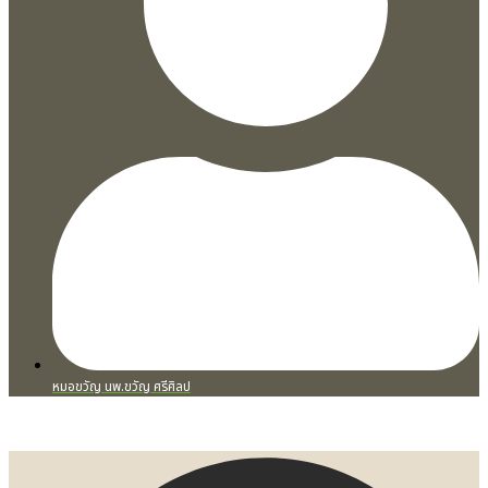
หมอขวัญ นพ.ขวัญ ศรีศิลป