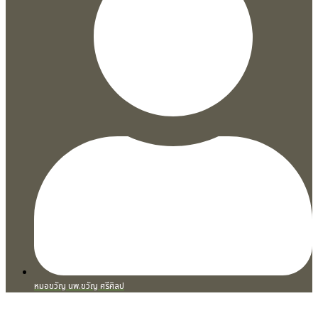
หมอขวัญ นพ.ขวัญ ศรีศิลป