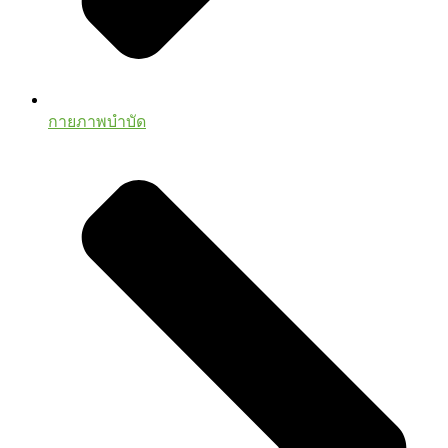
กายภาพบำบัด