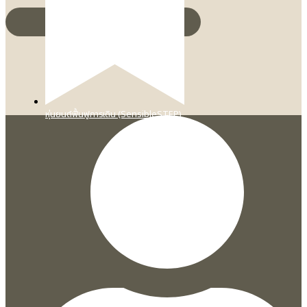
หุ่นยนต์ฟื้นฟูการเดิน (SensibleSTEP)