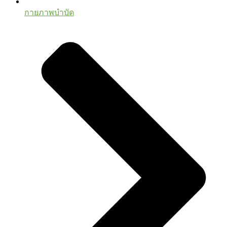
กายภาพบำบัด