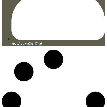
หมอขวัญ นพ.ขวัญ ศรีศิลป