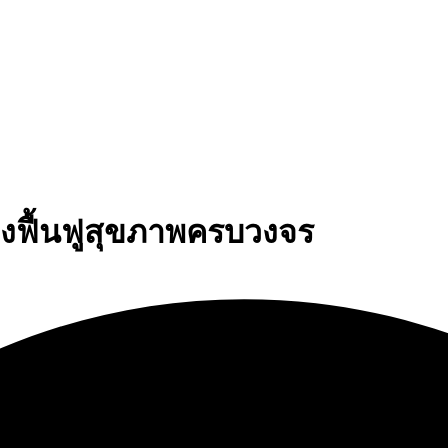
างฟื้นฟูสุขภาพครบวงจร