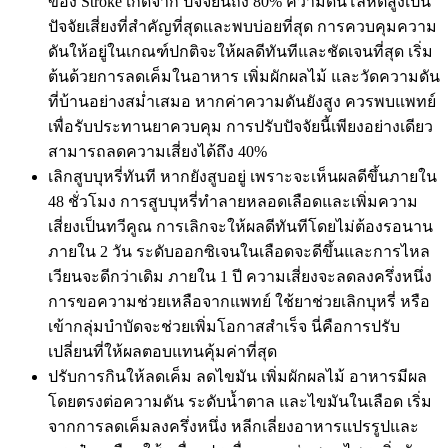
ของ Stroke เกิดจาก ปัจจัยนี้ถึง 80% ความดันโลหิตสูงเป็น
ปัจจัยเสี่ยงที่สำคัญที่สุดและพบบ่อยที่สุด การควบคุมความ
ดันให้อยู่ในเกณฑ์ปกติจะให้ผลดีทันทีและชัดเจนที่สุด เริ่ม
ต้นด้วยการลดเค็มในอาหาร เพิ่มผักผลไม้ และวัดความดัน
ที่บ้านอย่างสม่ำเสมอ หากค่าความดันยังสูง ควรพบแพทย์
เพื่อรับประทานยาควบคุม การปรับปัจจัยนี้เพียงอย่างเดียว
สามารถลดความเสี่ยงได้ถึง 40%
เลิกสูบบุหรี่ทันที หากยังสูบอยู่ เพราะจะเห็นผลดีขึ้นภายใน
48 ชั่วโมง การสูบบุหรี่ทำลายหลอดเลือดและเพิ่มความ
เสี่ยงเป็นทวีคูณ การเลิกจะให้ผลดีทันทีโดยไม่ต้องรอนาน
ภายใน 2 วัน ระดับออกซิเจนในเลือดจะดีขึ้นและการไหล
เวียนจะดีกว่าเดิม ภายใน 1 ปี ความเสี่ยงจะลดลงครึ่งหนึ่ง
การขอความช่วยเหลือจากแพทย์ ใช้ยาช่วยเลิกบุหรี่ หรือ
เข้ากลุ่มบำบัดจะช่วยเพิ่มโอกาสสำเร็จ นี่คือการปรับ
เปลี่ยนที่ให้ผลตอบแทนคุ้มค่าที่สุด
ปรับการกินให้ลดเค็ม ลดไขมัน เพิ่มผักผลไม้ อาหารมีผล
โดยตรงต่อความดัน ระดับน้ำตาล และไขมันในเลือด เริ่ม
จากการลดเค็มลงครึ่งหนึ่ง หลีกเลี่ยงอาหารแปรรูปและ