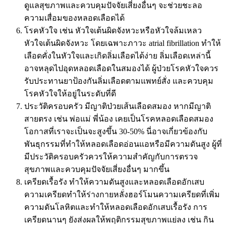
ดูแลสุขภาพและควบคุมปัจจัยเสี่ยงอื่นๆ จะช่วยชะลอ
ความเสื่อมของหลอดเลือดได้
โรคหัวใจ เช่น หัวใจเต้นผิดจังหวะหรือหัวใจล้มเหลว
หัวใจเต้นผิดจังหวะ โดยเฉพาะภาวะ atrial fibrillation ทำให้
เลือดคั่งในหัวใจและเกิดลิ่มเลือดได้ง่าย ลิ่มเลือดเหล่านี้
อาจหลุดไปอุดหลอดเลือดในสมองได้ ผู้ป่วยโรคหัวใจควร
รับประทานยาป้องกันลิ่มเลือดตามแพทย์สั่ง และควบคุม
โรคหัวใจให้อยู่ในระดับที่ดี
ประวัติครอบครัว มีญาติป่วยเส้นเลือดสมอง หากมีญาติ
สายตรง เช่น พ่อแม่ พี่น้อง เคยเป็นโรคหลอดเลือดสมอง
โอกาสที่เราจะเป็นจะสูงขึ้น 30-50% นี่อาจเกี่ยวข้องกับ
พันธุกรรมที่ทำให้หลอดเลือดอ่อนแอหรือมีความดันสูง ผู้ที่
มีประวัติครอบครัวควรให้ความสำคัญกับการตรวจ
สุขภาพและควบคุมปัจจัยเสี่ยงอื่นๆ มากขึ้น
เครียดเรื้อรัง ทำให้ความดันสูงและหลอดเลือดอักเสบ
ความเครียดทำให้ร่างกายหลั่งฮอร์โมนความเครียดที่เพิ่ม
ความดันโลหิตและทำให้หลอดเลือดอักเสบเรื้อรัง การ
เครียดนานๆ ยังส่งผลให้พฤติกรรมสุขภาพแย่ลง เช่น กิน