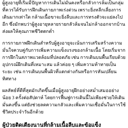
ผู้สูงอายุที่เริ่มมีปัญหาการเดินไม่มั่นคงหรือกลัวการล้มเป็นกลุ่ม
ที่ควรได้รับการฝึกเดินกายภาพเร่งด่วน เพราะยิ่งหลีกเลี่ยงการ
เดินมากเท่าใด กล้ามเนื้อขาจะยิ่งลีบและการทรงตัวจะแย่ลงไป
อีก ซึ่งมักพบว่าผู้สูงอายุหลายรายกลัวล้มจนไม่กล้าออกจากบ้าน
ส่งผลให้คุณภาพชีวิตตกต่ำ
การกายภาพฝึกเดินสำหรับผู้สูงอายุจะเน้นการเสริมสร้างความ
มั่นใจควบคู่กับการเพิ่มความแข็งแรงของกล้ามเนื้อ โดยเริ่มจาก
การฝึกในสภาพแวดล้อมที่ปลอดภัย เช่น การเดินบนพื้นเรียบด้วย
อุปกรณ์ฝึกเดินที่เหมาะสม แล้วค่อย ๆ เพิ่มความท้าทายเป็น
ระยะ เช่น การเดินบนพื้นผิวที่แตกต่างกันหรือการหันเปลี่ยน
ทิศทาง
ผลลัพธ์ที่ดีที่สุดมักเกิดขึ้นเมื่อผู้สูงอายุฝึกอย่างสม่ำเสมออย่าง
น้อย 3 ครั้งต่อสัปดาห์ โดยการฟื้นฟูการเดินนี้ไม่เพียงช่วยให้เดิน
มั่นคงขึ้น แต่ยังช่วยลดความกลัวและเพิ่มความเชื่อมั่นในการใช้
ชีวิตประจำวันอีกด้วย
ผู้ป่วยติดเตียงนานที่กล้ามเนื้อลีบและข้อแข็ง