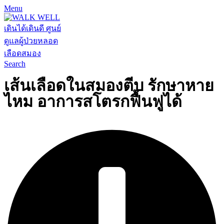
Menu
Search
เส้นเลือดในสมองตีบ รักษาหาย
ไหม อาการสโตรกฟื้นฟูได้