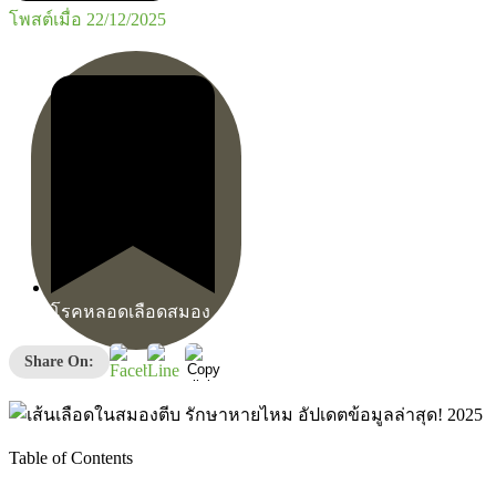
โพสต์เมื่อ
22/12/2025
โรคหลอดเลือดสมอง
Share On:
Table of Contents