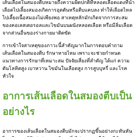
เส้นเลือดในสมองตีบหมายถึงความผิดปกติที่หลอดเลือดแดงที่นำ
เลือดไปเลี้ยงสมองเกิดการอุดตันหรือตีบแคบลง ทำให้เลือดไหล
ไปเลี้ยงเนื้อสมองไม่เพียงพอ สาเหตุหลักมักเกิดจากการสะสม
ของคอเลสเตอรอลและไขมันบนผนังหลอดเลือด หรือมีลิ่มเลือด
จากส่วนอื่นของร่างกายมาติดขัด
การเข้าใจสาเหตุของภาวะนี้สำคัญมากในการตอบคำถาม
เส้นเลือดในสมองตีบ รักษาหายไหม เพราะจะช่วยกำหนด
แนวทางการรักษาที่เหมาะสม ปัจจัยเสี่ยงที่สำคัญ ได้แก่ ความ
ดันโลหิตสูง เบาหวาน ไขมันในเลือดสูง การสูบบุหรี่ และโรค
หัวใจ
อาการเส้นเลือดในสมองตีบเป็น
อย่างไร
อาการของเส้นเลือดในสมองตีบมักจะปรากฏขึ้นอย่างกะทันหัน