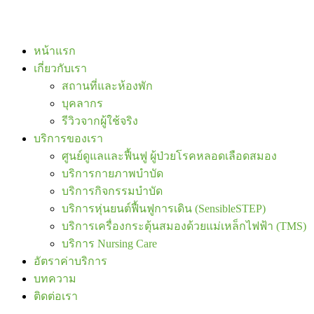
หน้าแรก
เกี่ยวกับเรา
สถานที่และห้องพัก
บุคลากร
รีวิวจากผู้ใช้จริง
บริการของเรา
ศูนย์ดูแลและฟื้นฟู ผู้ป่วยโรคหลอดเลือดสมอง
บริการกายภาพบำบัด
บริการกิจกรรมบำบัด
บริการหุ่นยนต์ฟื้นฟูการเดิน (SensibleSTEP)
บริการเครื่องกระตุ้นสมองด้วยแม่เหล็กไฟฟ้า (TMS)
บริการ Nursing Care
อัตราค่าบริการ
บทความ
ติดต่อเรา