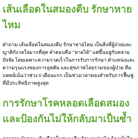
เส้นเลือดในสมองตีบ รักษาหาย
ไหม
คำถาม เส้นเลือดในสมองตีบ รักษาหายไหม เป็นสิ่งที่ผู้ป่วยและ
ญาติกังวลใจมากที่สุด คำตอบคือ “หายได้” แต่ขึ้นอยู่กับหลาย
ปัจจัย โดยเฉพาะความรวดเร็วในการรับการรักษา ตำแหน่งและ
ความรุนแรงของการอุดตัน และสุขภาพโดยรวมของผู้ป่วย ทีม
แพทย์เน้นว่าช่วง 6 เดือนแรก เป็นช่วงเวลาทองสำหรับการฟื้นฟู
ที่มีประสิทธิภาพสูงสุด
การรักษาโรคหลอดเลือดสมอง
และป้องกันไม่ให้กลับมาเป็นซ้ำ