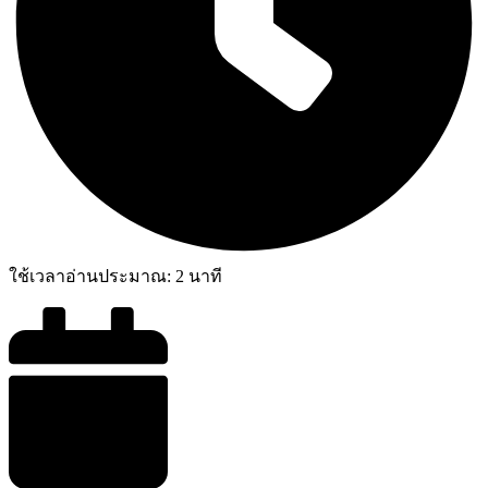
ใช้เวลาอ่านประมาณ:
2
นาที