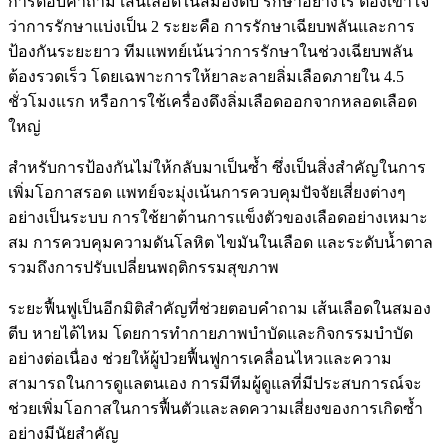
การตอบคำถาม เส้นเลือดในสมองตีบ รักษาอย่างไร ต้องเข้าใจ
ว่าการรักษาแบ่งเป็น 2 ระยะคือ การรักษาเฉียบพลันและการ
ป้องกันระยะยาว ทีมแพทย์เน้นว่าการรักษาในช่วงเฉียบพลัน
ต้องรวดเร็ว โดยเฉพาะการให้ยาละลายลิ่มเลือดภายใน 4.5
ชั่วโมงแรก หรือการใช้เครื่องดึงลิ่มเลือดออกจากหลอดเลือด
ใหญ่
สำหรับการป้องกันไม่ให้กลับมาเป็นซ้ำ ซึ่งเป็นสิ่งสำคัญในการ
เพิ่มโอกาสรอด แพทย์จะมุ่งเน้นการควบคุมปัจจัยเสี่ยงต่างๆ
อย่างเป็นระบบ การใช้ยาต้านการแข็งตัวของเลือดอย่างเหมาะ
สม การควบคุมความดันโลหิต ไขมันในเลือด และระดับน้ำตาล
รวมถึงการปรับเปลี่ยนพฤติกรรมสุขภาพ
ระยะฟื้นฟูเป็นอีกมิติสำคัญที่ช่วยตอบคำถาม เส้นเลือดในสมอง
ตีบ หายได้ไหม โดยการทำกายภาพบำบัดและกิจกรรมบำบัด
อย่างต่อเนื่อง ช่วยให้ผู้ป่วยฟื้นฟูการเคลื่อนไหวและความ
สามารถในการดูแลตนเอง การมีทีมผู้ดูแลที่มีประสบการณ์จะ
ช่วยเพิ่มโอกาสในการฟื้นตัวและลดความเสี่ยงของการเกิดซ้ำ
อย่างมีนัยสำคัญ