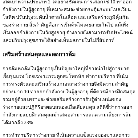
เกิดเบาหวานประเภท 2 ได้อย่างชัดเจน การเลือกใช้ 10 ท่าออก
กำลังกายในผู้สูงอายุ ที่เหมาะสมจะช่วยกระตุ้นระบบไหลเวียน
โลหิต ปรับปรุงระดับน้ำตาลในเลือด และเสริมสร้างภูมิคุ้มกัน
ของร่างกาย สิ่งสำคัญคือการเริ่มต้นไม่เคยสายเกินไป แม้เพิ่ง
เริ่มออกกำลังกายในวัยสูงอายุ ร่างกายยังสามารถรับประโยชน์
และปรับปรุงสุขภาพได้อย่างเห็นผลภายในไม่กี่สัปดาห์
เสริมสร้างสมดุลและลดการล้ม
การล้มหกล้มในผู้สูงอายุเป็นปัญหาใหญ่ที่อาจนำไปสู่การบาด
เจ็บรุนแรง โดยเฉพาะกระดูกสะโพกหัก ท่ากายบริหาร ที่เน้น
การทรงตัวและเสริมสร้างแกนกลางร่างกายจึงมีความสำคัญ
อย่างมาก 10 ท่าออกกำลังกายในผู้สูงอายุ ที่ดีควรมีการฝึกสมดุล
รวมอยู่ด้วย เพราะจะช่วยเสริมสร้างการรับรู้ตำแหน่งของ
ร่างกายและปฏิกิริยาตอบสนองเมื่อเสียสมดุล สถิติชี้ว่าการออก
กำลังกายแบบฝึกสมดุลสม่ำเสมอสามารถลดความเสี่ยงการล้ม
ได้มากถึง 23%
การทำท่าบริหารร่างกาย ที่เน้นความแข็งแรงของขาและการ